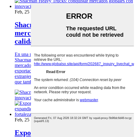
Feb, 25 11
Shacman Heavy Trucks: conquistar
mercados globales con innovación y
calidad
En una notable exhibición de destreza de fabricación china,
Shacman Heavy Trucks ha estado haciendo olas en el
mercado internacional con su sólido rendimiento de
exportación. La expansión continua de la compañía en el
extranjero no solo subraya la excelencia de su producto, sino
que también indica el Growin de China ...
Feb, 25 10
Exportaciones de camiones pesados ​​