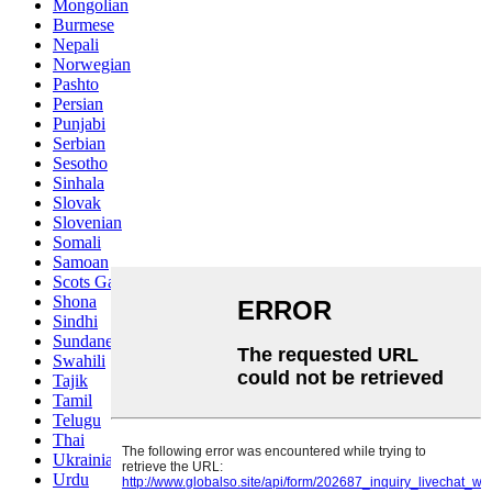
Mongolian
Burmese
Nepali
Norwegian
Pashto
Persian
Punjabi
Serbian
Sesotho
Sinhala
Slovak
Slovenian
Somali
Samoan
Scots Gaelic
Shona
Sindhi
Sundanese
Swahili
Tajik
Tamil
Telugu
Thai
Ukrainian
Urdu