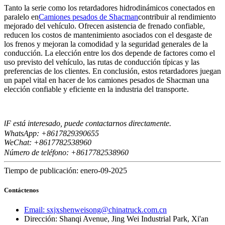
Tanto la serie como los retardadores hidrodinámicos conectados en
paralelo en
Camiones pesados ​​de Shacman
contribuir al rendimiento
mejorado del vehículo. Ofrecen asistencia de frenado confiable,
reducen los costos de mantenimiento asociados con el desgaste de
los frenos y mejoran la comodidad y la seguridad generales de la
conducción. La elección entre los dos depende de factores como el
uso previsto del vehículo, las rutas de conducción típicas y las
preferencias de los clientes. En conclusión, estos retardadores juegan
un papel vital en hacer de los camiones pesados ​​de Shacman una
elección confiable y eficiente en la industria del transporte.
F está interesado, puede contactarnos directamente.
I
WhatsApp: +8617829390655
WeChat: +8617
82538960
7
Número de teléfono: +8617782538960
Tiempo de publicación: enero-09-2025
Contáctenos
Email: sxjxshenweisong@chinatruck.com.cn
Dirección: Shanqi Avenue, Jing Wei Industrial Park, Xi'an