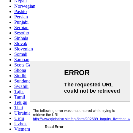
Nepali
Norwegian
Pashto
Persian
Punjabi
Serbian
Sesotho
Sinhala
Slovak
Slovenian
Somali
Samoan
Scots Gaelic
Shona
Sindhi
Sundanese
Swahili
Tajik
Tamil
Telugu
Thai
Ukrainian
Urdu
Uzbek
Vietnamese