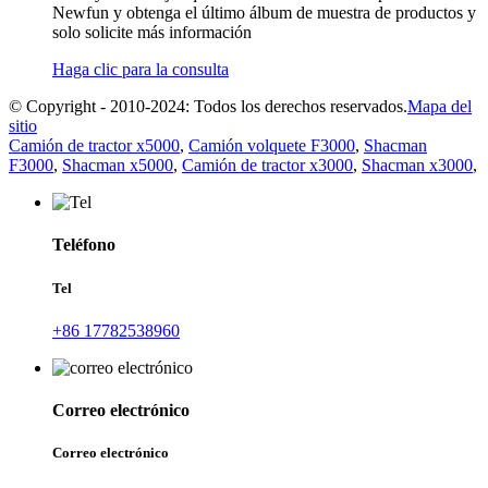
Newfun y obtenga el último álbum de muestra de productos y
solo solicite más información
Haga clic para la consulta
© Copyright - 2010-2024: Todos los derechos reservados.
Mapa del
sitio
Camión de tractor x5000
,
Camión volquete F3000
,
Shacman
F3000
,
Shacman x5000
,
Camión de tractor x3000
,
Shacman x3000
,
Teléfono
Tel
+86 17782538960
Correo electrónico
Correo electrónico