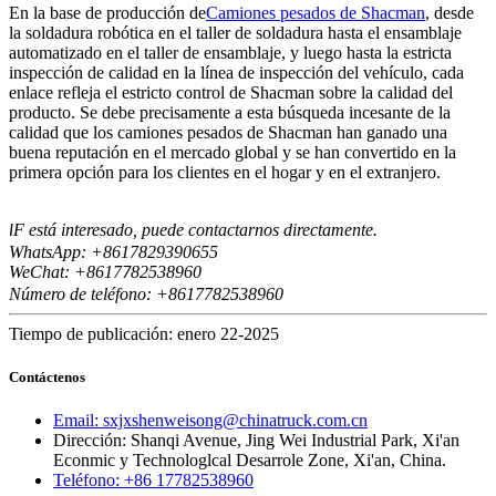
En la base de producción de
Camiones pesados ​​de Shacman
, desde
la soldadura robótica en el taller de soldadura hasta el ensamblaje
automatizado en el taller de ensamblaje, y luego hasta la estricta
inspección de calidad en la línea de inspección del vehículo, cada
enlace refleja el estricto control de Shacman sobre la calidad del
producto. Se debe precisamente a esta búsqueda incesante de la
calidad que los camiones pesados ​​de Shacman han ganado una
buena reputación en el mercado global y se han convertido en la
primera opción para los clientes en el hogar y en el extranjero.
F está interesado, puede contactarnos directamente.
I
WhatsApp: +8617829390655
WeChat: +8617
82538960
7
Número de teléfono: +8617782538960
Tiempo de publicación: enero 22-2025
Contáctenos
Email: sxjxshenweisong@chinatruck.com.cn
Dirección: Shanqi Avenue, Jing Wei Industrial Park, Xi'an
Econmic y Technologlcal Desarrole Zone, Xi'an, China.
Teléfono: +86 17782538960