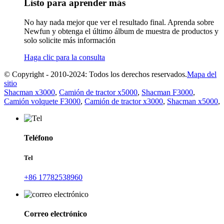
Listo para aprender más
No hay nada mejor que ver el resultado final. Aprenda sobre
Newfun y obtenga el último álbum de muestra de productos y
solo solicite más información
Haga clic para la consulta
© Copyright - 2010-2024: Todos los derechos reservados.
Mapa del
sitio
Shacman x3000
,
Camión de tractor x5000
,
Shacman F3000
,
Camión volquete F3000
,
Camión de tractor x3000
,
Shacman x5000
,
Teléfono
Tel
+86 17782538960
Correo electrónico